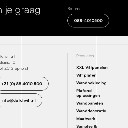
 je graag
Bel ons
088-4010500
Producten
chvilt.nl
efsmid 10
XXL Viltpanelen
51 ZC Staphorst
Vilt platen
Wandbekleding
+31 (0) 88 4010 500
Plafond
oplossingen
info@dutchvilt.nl
Wandpanelen
Wanddecoratie
Maatwerk
Samples &