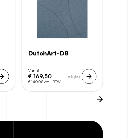
DutchArt-D8
DutchA
Vanaf
Vanaf
€
169,50
€
169,5
Bekijken
€ 140,08 excl. BTW
€ 140,08 exc