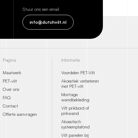
Stuur ons een email
info@dutchvilt.nl
Pagina
Informatie
Maatwerk
Voordelen PET-Vilt
PET-vilt
Akoestiek verbeteren
met PET-vilt
Over ons
Montage
FAQ
wandbekleding
Contact
Vilt prikbord of
prikwand
Offerte aanvragen
Akoestisch
systeemplafond
Vilt panelen bij