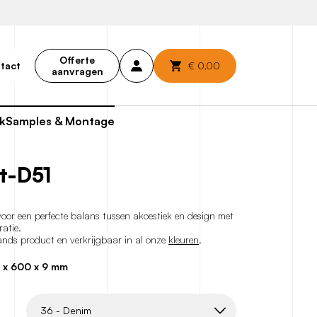
Offerte
€
0,00
tact
aanvragen
k
Samples & Montage
t-D51
oor een perfecte balans tussen akoestiek en design met
atie.
ands product en verkrijgbaar in al onze
kleuren
.
 x 600 x 9 mm