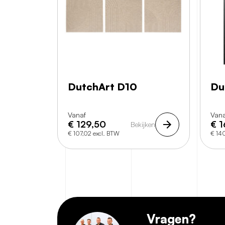
DutchArt D10
Du
Vanaf
Vana
€
129,50
€
1
Bekijken
€ 107,02 excl. BTW
€ 14
Vragen?