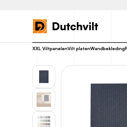
XXL Viltpanelen
Vilt platen
Wandbekleding