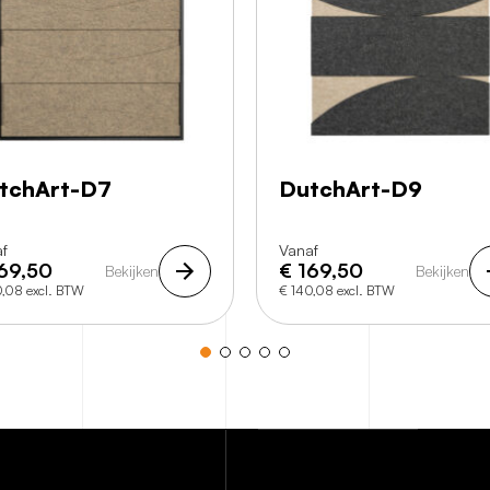
tchArt-D7
DutchArt-D9
f
Vanaf
69,50
€
169,50
Bekijken
Bekijken
0,08 excl. BTW
€ 140,08 excl. BTW