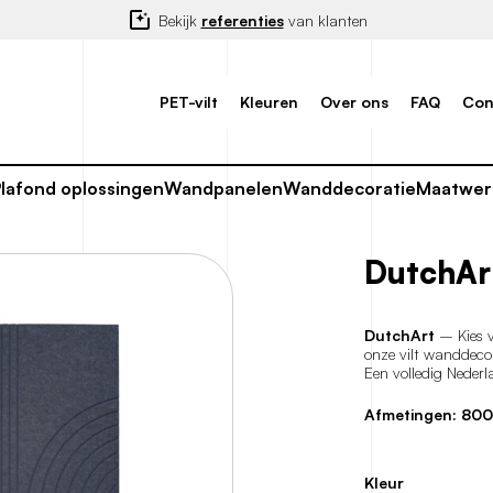
Bekijk
referenties
van klanten
PET-vilt
Kleuren
Over ons
FAQ
Con
Plafond oplossingen
Wandpanelen
Wanddecoratie
Maatwer
DutchAr
DutchArt
– Kies v
onze vilt wanddecor
Een volledig Nederl
Afmetingen: 800
Kleur