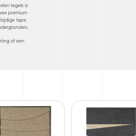
len tegels is
twee premium
zijdige tape
 ondergronden.
ting of een