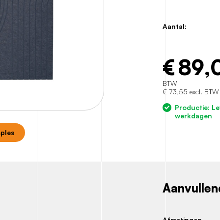
Aantal:
€
89,
BTW
€ 73,55 excl. BTW
Productie: Le
werkdagen
mples
Aanvullen
Afmetingen