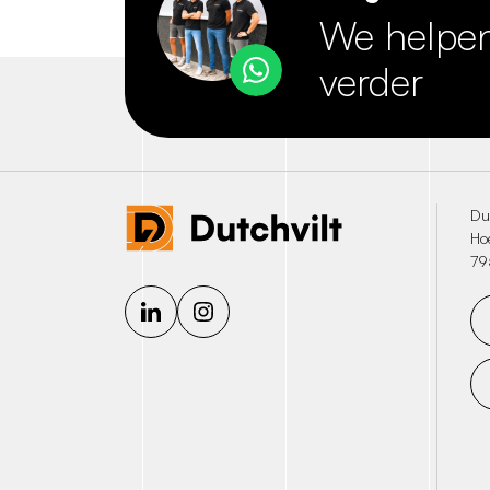
We helpen
verder
Dut
Ho
79