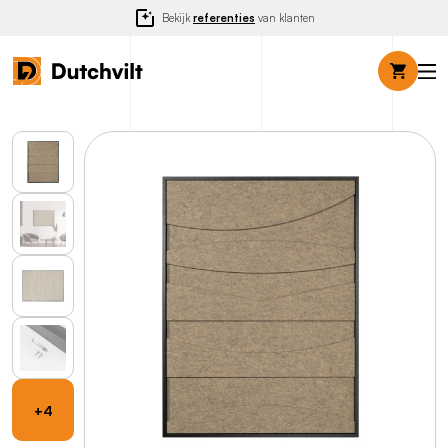
Bekijk
referenties
van klanten
+4