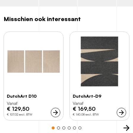
Misschien ook interessant
DutchArt D10
DutchArt-D9
Vanaf
Vanaf
€
129,50
€
169,50
€ 107,02 excl. BTW
€ 140,08 excl. BTW