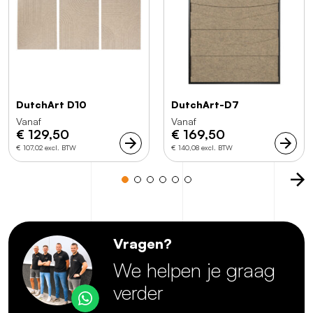
DutchArt D10
DutchArt-D7
Vanaf
Vanaf
€
129,50
€
169,50
€ 107,02 excl. BTW
€ 140,08 excl. BTW
Vragen?
We helpen je graag
verder