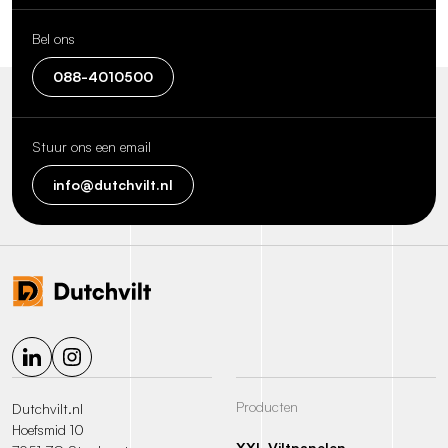
Bel ons
088-4010500
Stuur ons een email
info@dutchvilt.nl
Producten
Dutchvilt.nl
Hoefsmid 10
XXL Viltpanelen