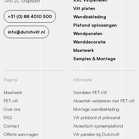
7951 ZC Staphorst
Vilt platen
+31 (0) 88 4010 500
Wandbekleding
Plafond oplossingen
info@dutchvilt.nl
Wandpanelen
Wanddecoratie
Maatwerk
Samples & Montage
Pagina
Informatie
Maatwerk
Voordelen PET-Vilt
PET-vilt
Akoestiek verbeteren met PET-vilt
Over ons
Montage wandbekleding
FAQ
Vilt prikbord of prikwand
Contact
Akoestisch systeemplafond
Offerte aanvragen
Vilt panelen bij Dutchvilt