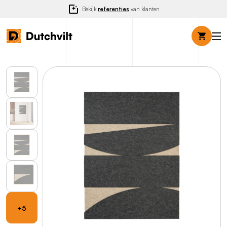
Bekijk
referenties
van klanten
+5