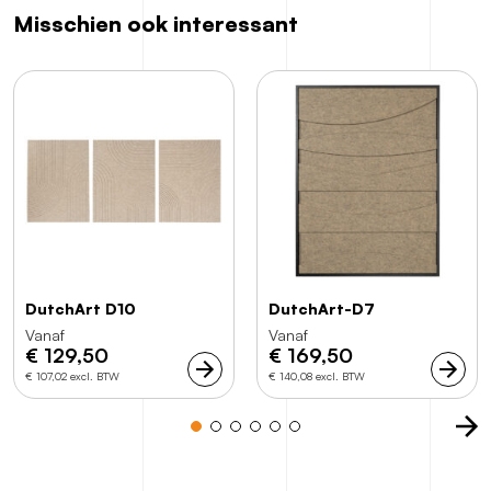
Misschien ook interessant
DutchArt D10
DutchArt-D7
Vanaf
Vanaf
€
129,50
€
169,50
€ 107,02 excl. BTW
€ 140,08 excl. BTW