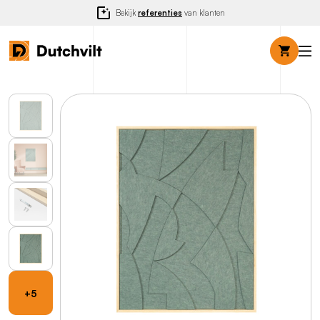
Bekijk
referenties
van klanten
+5