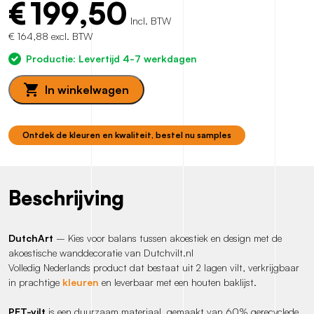
€
199,50
Incl. BTW
€ 164,88 excl. BTW
Productie: Levertijd 4-7 werkdagen
In winkelwagen
Ontdek de kleuren en kwaliteit, bestel nu samples
Beschrijving
DutchArt
– Kies voor balans tussen akoestiek en design met de
akoestische wanddecoratie van Dutchvilt.nl
Volledig Nederlands product dat bestaat uit 2 lagen vilt, verkrijgbaar
in prachtige
kleuren
en leverbaar met een houten baklijst.
PET-vilt
is een duurzaam materiaal, gemaakt van 60% gerecyclede