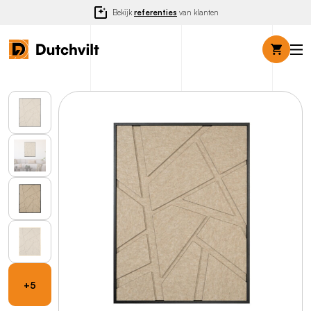
Bekijk
referenties
van klanten
+5