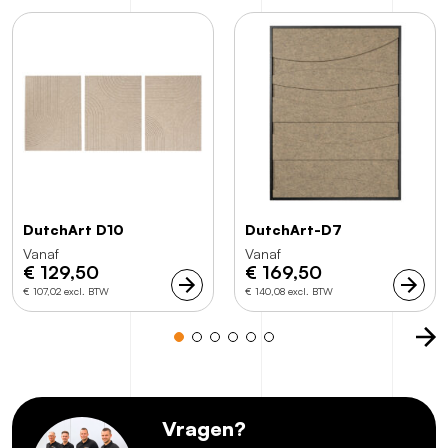
DutchArt D10
DutchArt-D7
Vanaf
Vanaf
€
129,50
€
169,50
€ 107,02 excl. BTW
€ 140,08 excl. BTW
Vragen?