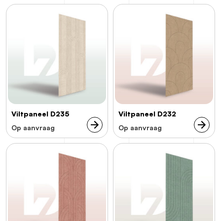
Viltpaneel D235
Viltpaneel D232
Op aanvraag
Op aanvraag