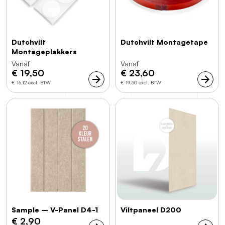
Dutchvilt
Dutchvilt Montagetape
Montageplakkers
Vanaf
Vanaf
€
19,50
€
23,60
€ 16,12 excl. BTW
€ 19,50 excl. BTW
Sample – V-Panel D4-1
Viltpaneel D200
€
2,90