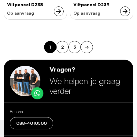
Viltpaneel D238
Viltpaneel D239
Op aanvraag
Op aanvraag
1
2
3
→
Vragen?
We helpen je graag
verder
Bel ons
088-4010500