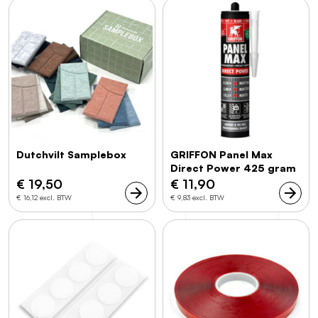
Dutchvilt Samplebox
GRIFFON Panel Max
Direct Power 425 gram
€
19,50
€
11,90
€ 16,12 excl. BTW
€ 9,83 excl. BTW