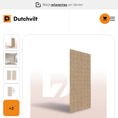
Bekijk
referenties
van klanten
+2