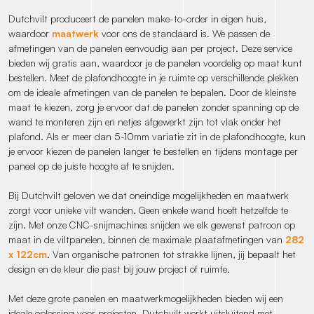
Dutchvilt produceert de panelen make-to-order in eigen huis,
waardoor
maatwerk
voor ons de standaard is. We passen de
afmetingen van de panelen eenvoudig aan per project. Deze service
bieden wij gratis aan, waardoor je de panelen voordelig op maat kunt
bestellen. Meet de plafondhoogte in je ruimte op verschillende plekken
om de ideale afmetingen van de panelen te bepalen. Door de kleinste
maat te kiezen, zorg je ervoor dat de panelen zonder spanning op de
wand te monteren zijn en netjes afgewerkt zijn tot vlak onder het
plafond. Als er meer dan 5-10mm variatie zit in de plafondhoogte, kun
je ervoor kiezen de panelen langer te bestellen en tijdens montage per
paneel op de juiste hoogte af te snijden.
Bij Dutchvilt geloven we dat oneindige mogelijkheden en maatwerk
zorgt voor unieke vilt wanden. Geen enkele wand hoeft hetzelfde te
zijn. Met onze CNC-snijmachines snijden we elk gewenst patroon op
maat in de viltpanelen, binnen de maximale plaatafmetingen van
282
x 122cm
. Van organische patronen tot strakke lijnen, jij bepaalt het
design en de kleur die past bij jouw project of ruimte.
Met deze grote panelen en maatwerkmogelijkheden bieden wij een
ideale oplossing voor projecten. Dutchvilt werkt uitsluitend met