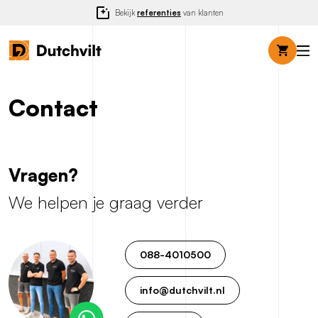
Bekijk
referenties
van klanten
Op
mob
me
Contact
Vragen?
We helpen je graag verder
088-4010500
info@dutchvilt.nl