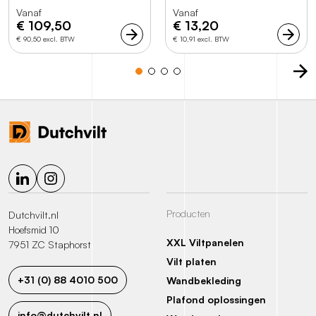
Vanaf
Vanaf
€
109,50
€
13,20
€ 90,50 excl. BTW
€ 10,91 excl. BTW
Volg
Volg
Producten
Dutchvilt.nl
ons
ons
Hoefsmid 10
XXL Viltpanelen
op
op
7951 ZC Staphorst
Vilt platen
LinkedIn
Instagram
+31 (0) 88 4010 500
Wandbekleding
Plafond oplossingen
info@dutchvilt.nl