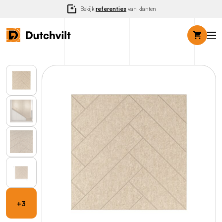
Bekijk
referenties
van klanten
+3