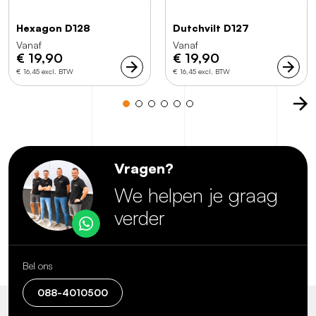
Hexagon D128
Dutchvilt D127
Vanaf
Vanaf
€
19,90
€
19,90
€ 16,45 excl. BTW
€ 16,45 excl. BTW
Vragen?
We helpen je graag
verder
Bel ons
088-4010500