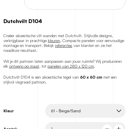
Dutchvilt D104
Creëer akoestische vilt wanden met Dutchvilt. Stijlvolle designs,
verkrijgbaar in prachtige
kleuren
. Compacte panelen voor eenvoudige
montage en transport. Bekijk
referenties
van klanten en zie het
naadloze resultaat.
Wil je dit patroon laten aanpassen aan jouw ruimte? Wij produceren
elk
ontwerp op maat
, tot
panelen van 280 x 120 cm
.
Dutchvilt D104 is een akoestische tegel van
60 x 60 cm
met een
stijlvol visgraad patroon.
Kleur
Aantal: