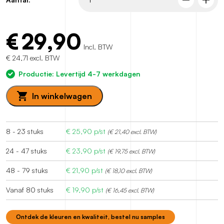
€
29,90
Incl. BTW
€ 24,71 excl. BTW
Productie: Levertijd 4-7 werkdagen
In winkelwagen
8 - 23 stuks
€
25,90
p/st
(€ 21,40 excl. BTW)
24 - 47 stuks
€
23,90
p/st
(€ 19,75 excl. BTW)
48 - 79 stuks
€
21,90
p/st
(€ 18,10 excl. BTW)
Vanaf 80 stuks
€
19,90
p/st
(€ 16,45 excl. BTW)
Ontdek de kleuren en kwaliteit, bestel nu samples