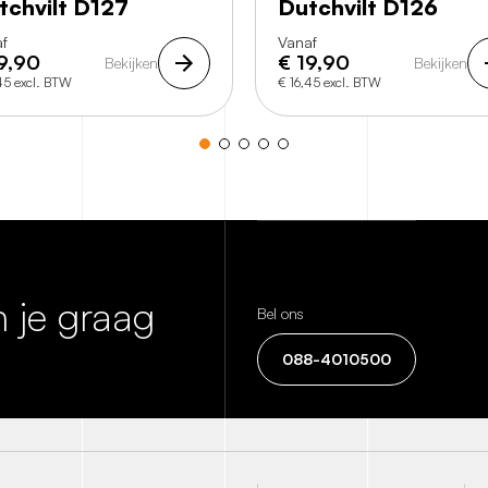
tchvilt D127
Dutchvilt D126
f
Vanaf
9,90
€
19,90
Bekijken
Bekijken
45 excl. BTW
€ 16,45 excl. BTW
 je graag
Bel ons
088-4010500