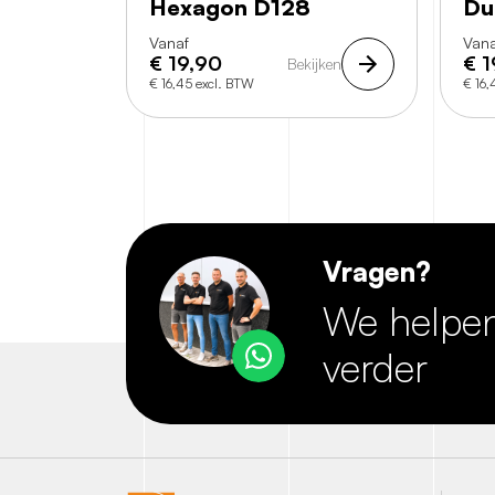
Hexagon D128
Du
Vanaf
Vana
€
19,90
€
1
Bekijken
€ 16,45 excl. BTW
€ 16,
Vragen?
We helpen
verder