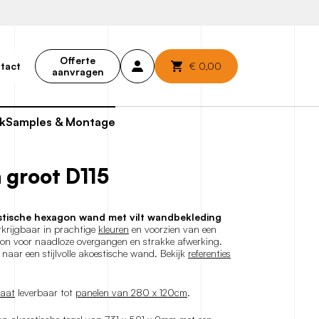
Offerte
€
0,00
tact
aanvragen
k
Samples & Montage
 groot D115
stische hexagon wand met vilt wandbekleding
krijgbaar in prachtige
kleuren
en voorzien van een
oon voor naadloze overgangen en strakke afwerking.
s naar een stijlvolle akoestische wand. Bekijk
referenties
aat
leverbaar tot
panelen van 280 x 120cm
.