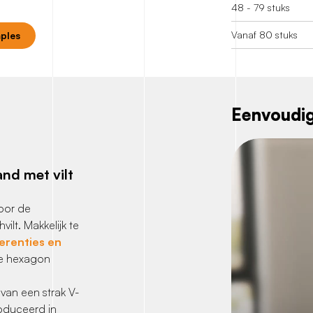
48 - 79 stuks
Vanaf 80 stuks
mples
Eenvoudig
nd met vilt
oor de
lt. Makkelijk te
erenties en
he hexagon
 van een strak V-
oduceerd in