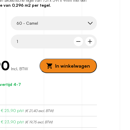
aan akoestische tegel van 731 x 591 x 9mm met een
e van 0,296 m2 per tegel.
90
In winkelwagen
Incl. BTW
vertijd 4-7
€
25,90
p/st
(€ 21,40 excl. BTW)
€
23,90
p/st
(€ 19,75 excl. BTW)