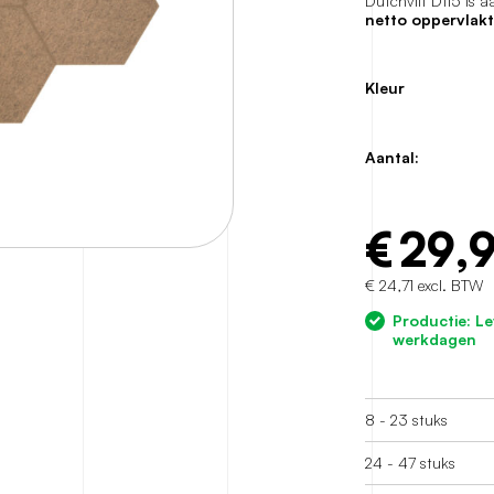
Dutchvilt D115 is 
netto oppervlakt
Kleur
Aantal:
€
29,
€ 24,71 excl. BTW
Productie: Le
werkdagen
8 - 23 stuks
24 - 47 stuks