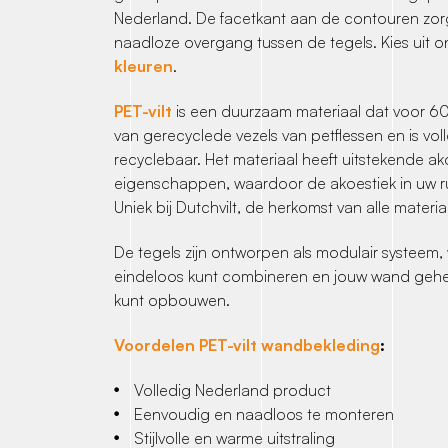
Nederland. De facetkant aan de contouren zor
naadloze overgang tussen de tegels. Kies uit onz
kleuren
.
PET-vilt
is een duurzaam materiaal dat voor 6
van gerecyclede vezels van petflessen en is vol
recyclebaar. Het materiaal heeft uitstekende a
eigenschappen, waardoor de akoestiek in uw r
Uniek bij Dutchvilt, de herkomst van alle materi
De tegels zijn ontworpen als modulair systeem,
eindeloos kunt combineren en jouw wand gehe
kunt opbouwen.
Voordelen PET-vilt wandbekleding
:
Volledig Nederland product
Eenvoudig en naadloos te monteren
Stijlvolle en warme uitstraling