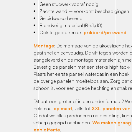
Geen stucwerk vooraf nodig
Zachte wand – voorkomt beschadigingen
Geluidsabsorberend
Brandveilig materiaal (B-s1,d0)
Ook te gebruiken als
prikbord/prikwand
Montage
: De montage van de akoestische he
gaat snel en eenvoudig. De vilt tegels worden
aangeleverd en de montage materialen zijn mee
Bevestig de panelen met een sterke high tack- 
Plaats het eerste paneel waterpas in een hoek, d
de overige panelen moeiteloos aan. Zorg dat
schoon is, voor een goede hechting en strak re
Dit patroon groter of in een ander formaat? W
helemaal
op maat
, zelfs tot
XXL-panelen van
Omdat we alles produceren na bestelling, ku
scherp geprijsd aanbieden.
We maken graag v
een offerte
.