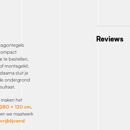
Reviews
xagontegels
 compact
 te bestellen.
of montagekit.
aarna sluit je
 de ondergrond
sultaat.
e maken het
 280 × 120 cm
.
nnen we maatwerk
rijblijvend