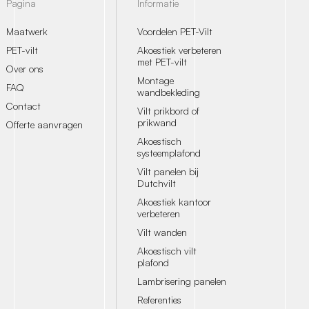
Pagina
Informatie
Maatwerk
Voordelen PET-Vilt
PET-vilt
Akoestiek verbeteren
met PET-vilt
Over ons
Montage
FAQ
wandbekleding
Contact
Vilt prikbord of
prikwand
Offerte aanvragen
Akoestisch
systeemplafond
Vilt panelen bij
Dutchvilt
Akoestiek kantoor
verbeteren
Vilt wanden
Akoestisch vilt
plafond
Lambrisering panelen
Referenties