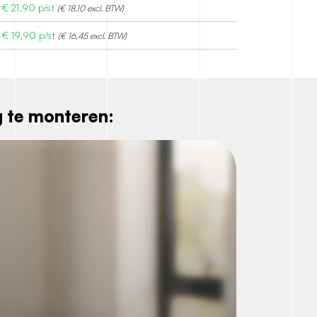
€
21,90
p/st
(€ 18,10 excl. BTW)
€
19,90
p/st
(€ 16,45 excl. BTW)
 te monteren: