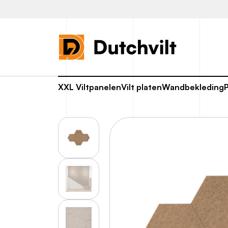
XXL Viltpanelen
Vilt platen
Wandbekleding