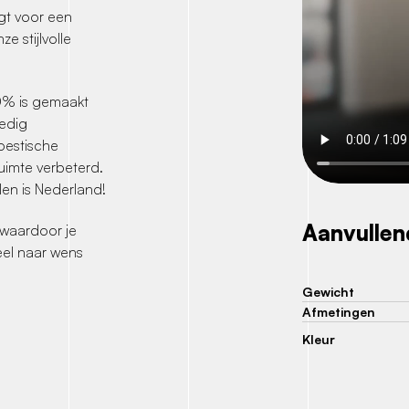
gt voor een
e stijlvolle
0% is gemaakt
ledig
koestische
uimte verbeterd.
alen is Nederland!
Aanvullen
 waardoor je
el naar wens
Gewicht
Afmetingen
Kleur