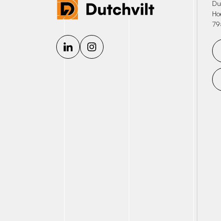
Dut
Ho
79