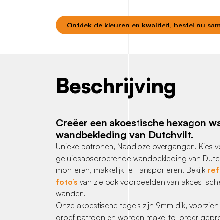
Ontdek de kleuren en kwaliteit, bestel nu sa
Beschrijving
Creëer een akoestische hexagon wa
wandbekleding van Dutchvilt.
Unieke patronen, Naadloze overgangen. Kies v
geluidsabsorberende wandbekleding van Dutchvi
monteren, makkelijk te transporteren. Bekijk
ref
foto’s
van zie ook voorbeelden van akoestisc
wanden.
Onze akoestische tegels zijn 9mm dik, voorzien
groef patroon en worden make-to-order gepr