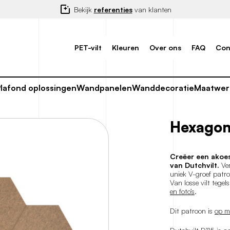
Bekijk
referenties
van klanten
PET-vilt
Kleuren
Over ons
FAQ
Con
Plafond oplossingen
Wandpanelen
Wanddecoratie
Maatwer
Hexagon
Creëer een akoe
van Dutchvilt.
Ver
uniek V-groef patr
Van losse vilt tegel
en foto’s
.
Dit patroon is
op m